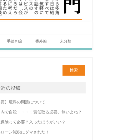
手続き編
番外編
未分類
最近の投稿
売買】境界の問題について
物内で自殺・・・！責任取る必要、無いよね？
疵保険って必要？入ったほうがいい？
宅ローン減税にダマされた！