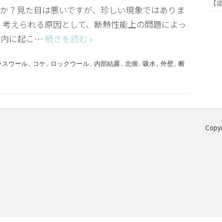
【
んか？見た目は悪いですが、珍しい現象ではありま
 考えられる原因として、断熱性能上の問題によっ
体内に起こ…
続きを読む »
ラスウール
,
コケ
,
ロックウール
,
内部結露
,
北側
,
吸水
,
外壁
,
断
Copy