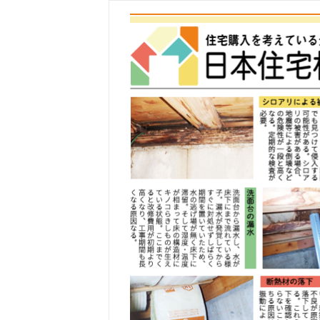
コ
ン
テ
ン
ツ
へ
ス
キ
ッ
プ