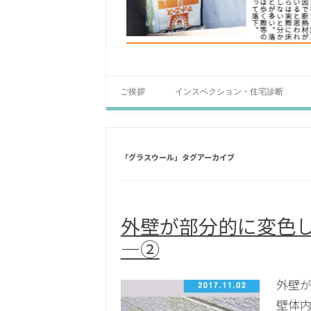
ご挨拶
インスペクション・住宅診断
「
グラスウール
」タグアーカイブ
外壁が部分的に変色
―②
外壁が
壁体内