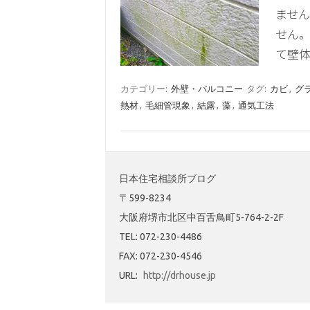
ませ
せん。
て壁
カテゴリー:
外壁・バルコニー
タグ:
カビ
,
グ
熱材
,
毛細管現象
,
結露
,
藻
,
通気工法
日本住宅相談所ブログ
〒599-8234
大阪府堺市北区中百舌鳥町5-764-2-2F
TEL: 072-230-4486
FAX: 072-230-4546
URL:
http://drhouse.jp