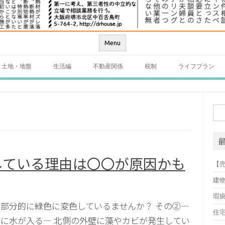
Menu
土地・地盤
生活編
不動産関係
税制
ライフプラン
検
索:
している理由は〇〇が原因かも
【
建
瑕
部分的に緑色に変色しているませんか？ その②―
住
に水が入る― 北側の外壁に藻やカビが発生してい