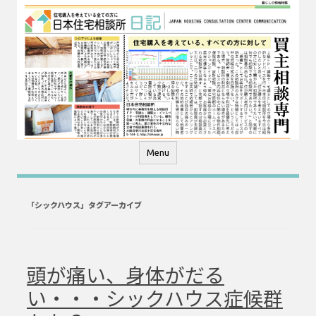
コ
ン
テ
ン
ツ
へ
ス
キ
ッ
プ
Menu
「
シックハウス
」タグアーカイブ
頭が痛い、身体がだる
い・・・シックハウス症候群