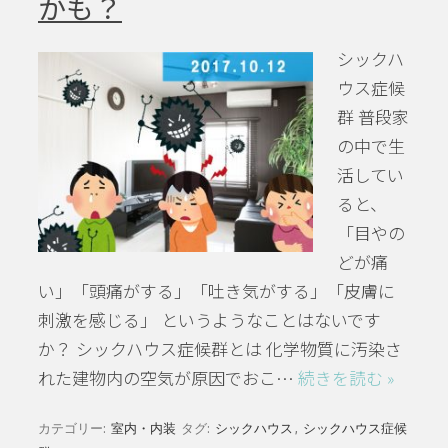
かも？
シックハ
ウス症候
群 普段家
の中で生
活してい
ると、
「目やの
どが痛
い」「頭痛がする」「吐き気がする」「皮膚に
刺激を感じる」 というようなことはないです
か？ シックハウス症候群とは 化学物質に汚染さ
れた建物内の空気が原因でおこ…
続きを読む »
カテゴリー:
室内・内装
タグ:
シックハウス
,
シックハウス症候