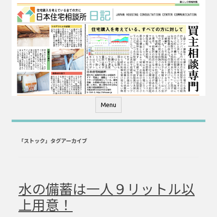
コ
ン
テ
ン
ツ
へ
ス
キ
ッ
プ
Menu
「
ストック
」タグアーカイブ
水の備蓄は一人９リットル以
上用意！