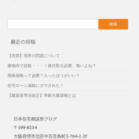
検
索:
最近の投稿
【売買】境界の問題について
建物内で自殺・・・！責任取る必要、無いよね？
瑕疵保険って必要？入ったほうがいい？
住宅ローン減税にダマされた！
【建築基準法改正】準耐火建築物とは
日本住宅相談所ブログ
〒599-8234
大阪府堺市北区中百舌鳥町5-764-2-2F