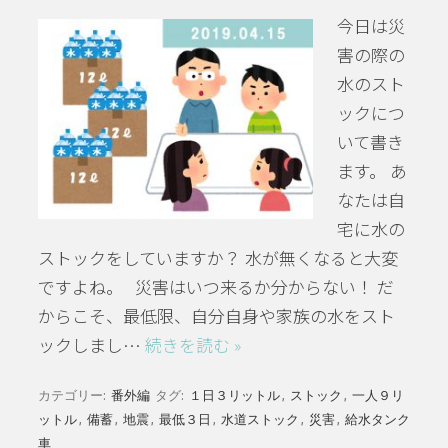
今日は災
害の際の
水のスト
ックにつ
いて書き
ます。 あ
なたは自
宅に水の
ストックをしていますか？ 水が無くなると大変
ですよね。 災害はいつ来るか分からない！ だ
からこそ、最低限、自分自身や家族の水をスト
ックしまし…
続きを読む »
カテゴリー:
番外編
タグ:
１日３リットル
,
ストック
,
一人９リ
ットル
,
備蓄
,
地震
,
最低３日
,
水道ストック
,
災害
,
給水タンク
車