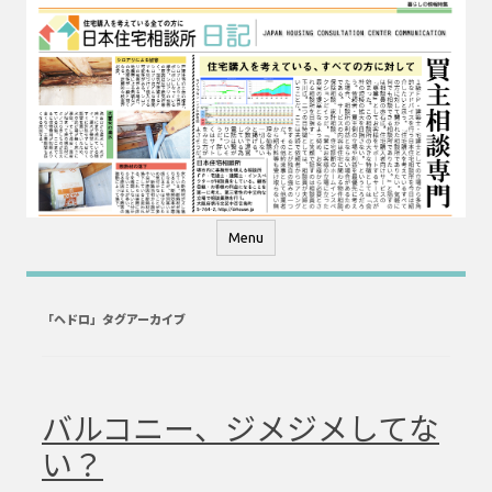
コ
ン
テ
ン
ツ
へ
ス
キ
ッ
プ
Menu
「
ヘドロ
」タグアーカイブ
バルコニー、ジメジメしてな
い？