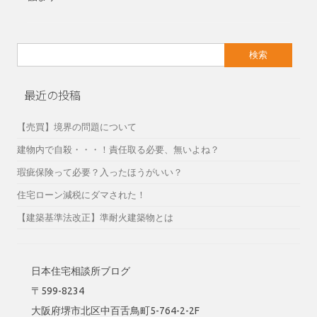
検
索:
最近の投稿
【売買】境界の問題について
建物内で自殺・・・！責任取る必要、無いよね？
瑕疵保険って必要？入ったほうがいい？
住宅ローン減税にダマされた！
【建築基準法改正】準耐火建築物とは
日本住宅相談所ブログ
〒599-8234
大阪府堺市北区中百舌鳥町5-764-2-2F