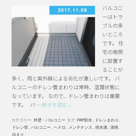
バルコニ
ーはトラ
ブルの多
いところ
です。 住
宅の南側
に設置す
ることが
多く、雨と紫外線による劣化が激しいです。 バ
ルコニーのドレン管まわりは常時、湿潤状態に
なっています。 なので、ドレン管まわりは重要
です。 バ…
続きを読む »
カテゴリー:
外壁・バルコニー
タグ:
FRP防水
,
ドレンまわり
,
ドレン管
,
バルコニー
,
ヘドロ
,
メンテナンス
,
排水溝
,
清掃
,
詰まり