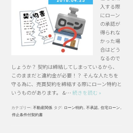
入する際
にローン
の承認が
得られな
かった場
合はどう
なるので
しょうか？ 契約は締結してしまっているから、
このままだと違約金が必要！？ そんな人たちを
守る為に、売買契約を締結する際にローン特約と
いうものがあります。 &…
続きを読む »
カテゴリー:
不動産関係
タグ:
ローン特約
,
不承認
,
住宅ローン
,
停止条件付契約書