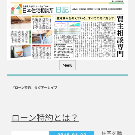
コ
ン
テ
ン
ツ
へ
ス
キ
ッ
プ
Menu
「
ローン特約
」タグアーカイブ
ローン特約とは？
住宅を購