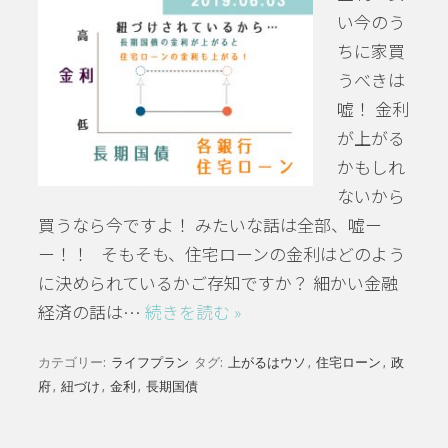
い今のう
ちに家買
うべきは
嘘！ 金利
が上がる
かもしれ
ないから
買うなら今ですよ！ みたいな話は全部、嘘ー
ー！！ そもそも、住宅ローンの金利はどのよう
に決められているかご存知ですか？ 細かい金融
経済の話は…
続きを読む »
カテゴリー:
ライフプラン
タグ:
上がるはウソ
,
住宅ローン
,
政
府
,
紐づけ
,
金利
,
長期国債