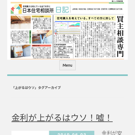
コ
ン
テ
ン
ツ
へ
ス
キ
ッ
プ
Menu
「
上がるはウソ
」タグアーカイブ
金利が上がるはウソ！嘘！
金利が安