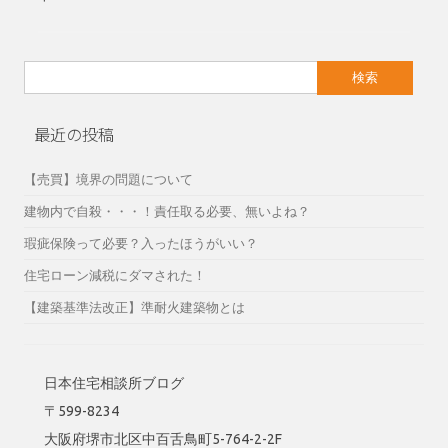
検
索:
最近の投稿
【売買】境界の問題について
建物内で自殺・・・！責任取る必要、無いよね？
瑕疵保険って必要？入ったほうがいい？
住宅ローン減税にダマされた！
【建築基準法改正】準耐火建築物とは
日本住宅相談所ブログ
〒599-8234
大阪府堺市北区中百舌鳥町5-764-2-2F