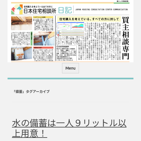
コ
ン
テ
ン
ツ
へ
ス
キ
ッ
プ
Menu
「
備蓄
」タグアーカイブ
水の備蓄は一人９リットル以
上用意！