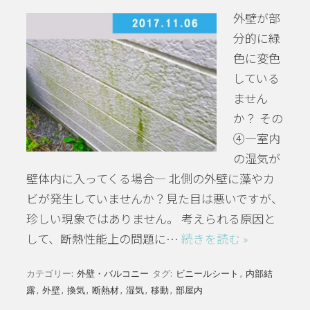
外壁が部
分的に緑
色に変色
している
ません
か？ その
④―室内
の湿気が
壁体内に入ってくる場合― 北側の外壁に藻やカ
ビが発生していませんか？見た目は悪いですが、
珍しい現象ではありません。 考えられる原因と
して、断熱性能上の問題に…
続きを読む »
カテゴリー:
外壁・バルコニー
タグ:
ビニールシート
,
内部結
露
,
外壁
,
換気
,
断熱材
,
湿気
,
移動
,
部屋内