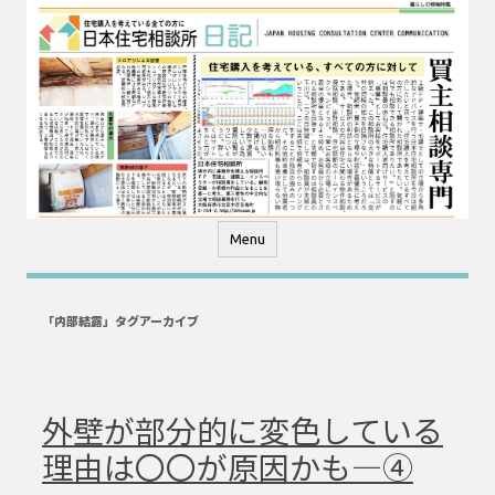
コ
ン
テ
ン
ツ
へ
ス
キ
ッ
プ
Menu
「
内部結露
」タグアーカイブ
外壁が部分的に変色している
理由は〇〇が原因かも―④