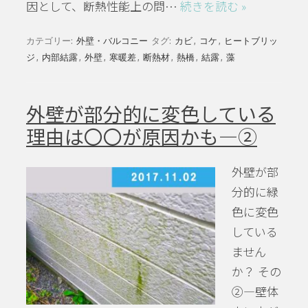
因として、断熱性能上の問…
続きを読む »
カテゴリー:
外壁・バルコニー
タグ:
カビ
,
コケ
,
ヒートブリッ
ジ
,
内部結露
,
外壁
,
寒暖差
,
断熱材
,
熱橋
,
結露
,
藻
外壁が部分的に変色している
理由は〇〇が原因かも―②
外壁が部
分的に緑
色に変色
している
ません
か？ その
②―壁体