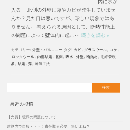
内に水が
入る― 北側の外壁に藻やカビが発生していませ
んか？見た目は悪いですが、珍しい現象ではあ
りません。 考えられる原因として、断熱性能上
の問題によって壁体内に起こ…
続きを読む »
カテゴリー:
外壁・バルコニー
タグ:
カビ
,
グラスウール
,
コケ
,
ロックウール
,
内部結露
,
北側
,
吸水
,
外壁
,
断熱材
,
毛細管現
象
,
結露
,
藻
,
通気工法
検
索:
最近の投稿
【売買】境界の問題について
建物内で自殺・・・！責任取る必要、無いよね？