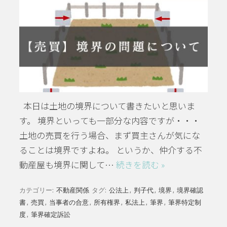
本日は土地の境界について書きたいと思いま
す。 境界といっても一部分な内容ですが・・・
土地の売買を行う場合、まず買主さんが気にな
ることは境界ですよね。 というか、仲介する不
動産屋も境界に関して…
続きを読む »
カテゴリー:
不動産関係
タグ:
公法上
,
判子代
,
境界
,
境界確認
書
,
売買
,
当事者の合意
,
所有権界
,
私法上
,
筆界
,
筆界特定制
度
,
筆界確定訴訟