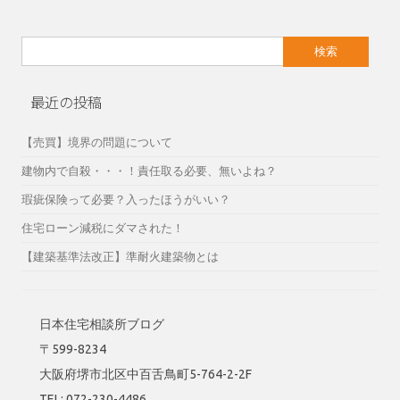
検
索:
最近の投稿
【売買】境界の問題について
建物内で自殺・・・！責任取る必要、無いよね？
瑕疵保険って必要？入ったほうがいい？
住宅ローン減税にダマされた！
【建築基準法改正】準耐火建築物とは
日本住宅相談所ブログ
〒599-8234
大阪府堺市北区中百舌鳥町5-764-2-2F
TEL: 072-230-4486