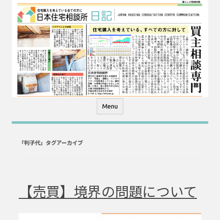
コ
ン
テ
ン
ツ
へ
ス
キ
ッ
プ
Menu
「
判子代
」タグアーカイブ
【売買】境界の問題について