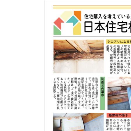
コ
ン
テ
ン
ツ
へ
ス
キ
ッ
プ