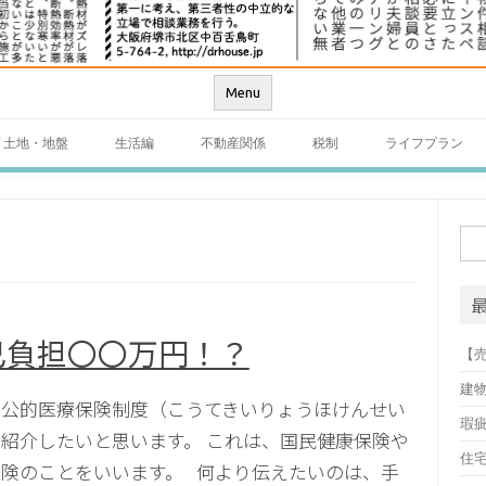
Menu
土地・地盤
生活編
不動産関係
税制
ライフプラン
検
索:
己負担〇〇万円！？
【
建
は公的医療保険制度（こうてきいりょうほけんせい
瑕
紹介したいと思います。 これは、国民健康保険や
住
険のことをいいます。 何より伝えたいのは、手