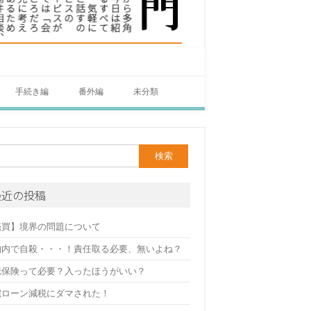
手続き編
番外編
未分類
最近の投稿
売買】境界の問題について
物内で自殺・・・！責任取る必要、無いよね？
疵保険って必要？入ったほうがいい？
宅ローン減税にダマされた！