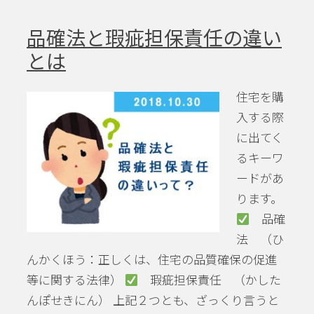
品確法と瑕疵担保責任の違い
とは
住宅を購
入する際
に出てく
るキーワ
ードがあ
ります。
品確
法 （ひ
んかくほう：正しくは、住宅の品質確保の促進
等に関する法律）
瑕疵担保責任 （かした
んぽせきにん） 上記２つとも、ざっくり言うと