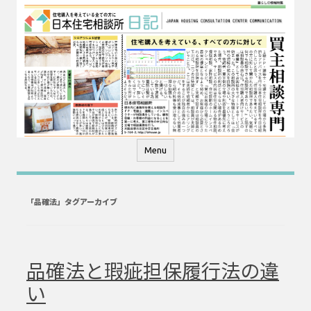
コ
ン
テ
ン
ツ
へ
ス
キ
ッ
プ
Menu
「
品確法
」タグアーカイブ
品確法と瑕疵担保履行法の違
い