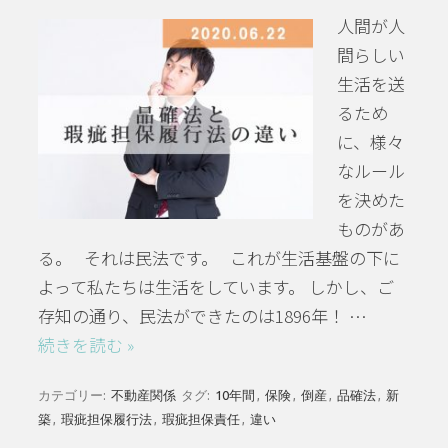
人間が人
間らしい
生活を送
るため
に、様々
なルール
を決めた
ものがあ
る。 それは民法です。 これが生活基盤の下に
よって私たちは生活をしています。 しかし、ご
存知の通り、民法ができたのは1896年！ …
続きを読む »
カテゴリー:
不動産関係
タグ:
10年間
,
保険
,
倒産
,
品確法
,
新
築
,
瑕疵担保履行法
,
瑕疵担保責任
,
違い