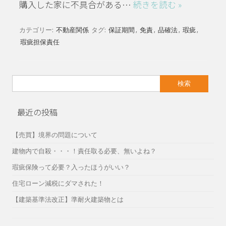
購入した家に不具合がある…
続きを読む »
カテゴリー:
不動産関係
タグ:
保証期間
,
免責
,
品確法
,
瑕疵
,
瑕疵担保責任
検
索:
最近の投稿
【売買】境界の問題について
建物内で自殺・・・！責任取る必要、無いよね？
瑕疵保険って必要？入ったほうがいい？
住宅ローン減税にダマされた！
【建築基準法改正】準耐火建築物とは