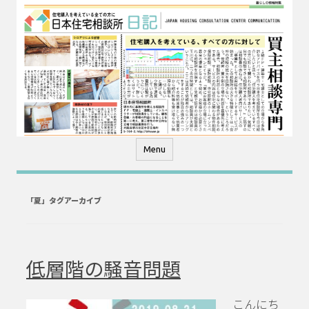
コ
ン
テ
ン
ツ
へ
ス
キ
ッ
プ
Menu
「
夏
」タグアーカイブ
低層階の騒音問題
こんにち