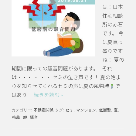
は！日本
住宅相談
所の赤石
です。 今
は夏真っ
盛りです
ね！ 夏の
期間に限っての騒音問題があります。 それ
は・・・ ・ ・ ・ セミの泣き声です！ 夏の始ま
りを知らせてくれるセミの声は夏の風物詩
で
はあり…
続きを読む »
カテゴリー:
不動産関係
タグ:
セミ
,
マンション
,
低層階
,
夏
,
植栽
,
蝉
,
騒音