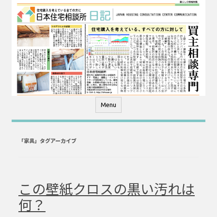
コ
ン
テ
ン
ツ
へ
ス
キ
ッ
プ
Menu
「
家具
」タグアーカイブ
この壁紙クロスの黒い汚れは
何？