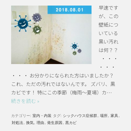
早速です
が、この
壁紙につ
いている
黒い汚れ
は何？？
・ ・ ・
・ ・ ・
・ ・ ・ お分かりになられた方はいましたか？
これ、ただの汚れではないんです。 ズバリ、黒
カビです！ 特にこの季節（梅雨～夏場）カ…
続きを読む »
カテゴリー:
室内・内装
タグ:
シックハウス症候群
,
場所
,
家具
,
対処法
,
換気
,
理由
,
発生原因
,
黒カビ