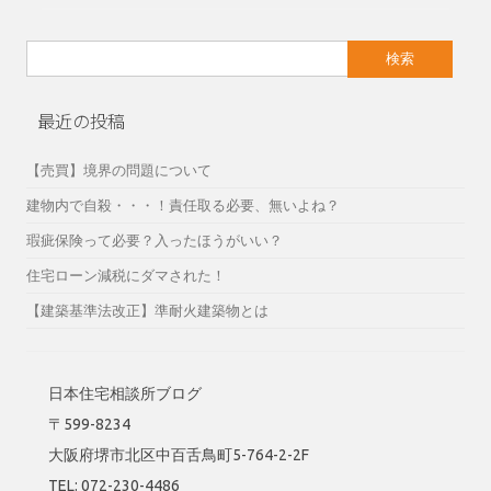
検
索:
最近の投稿
【売買】境界の問題について
建物内で自殺・・・！責任取る必要、無いよね？
瑕疵保険って必要？入ったほうがいい？
住宅ローン減税にダマされた！
【建築基準法改正】準耐火建築物とは
日本住宅相談所ブログ
〒599-8234
大阪府堺市北区中百舌鳥町5-764-2-2F
TEL: 072-230-4486