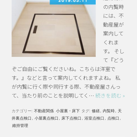
の内覧時
には、不
動産屋が
案内して
くれま
す。 そし
て『どう
ぞご自由にご覧くださいね。こちらは洋室で
す。』などと言って案内してくれますよね。 私
が内覧に行く際や同行する際、不動産屋さんっ
て、当たり前のことを説明してく…
続きを読む »
カテゴリー:
不動産関係
小屋裏・床下
タグ:
修繕
,
内覧時
,
天
井裏点検口
,
小屋裏点検口
,
床下点検口
,
浴室点検口
,
点検口
,
維持管理