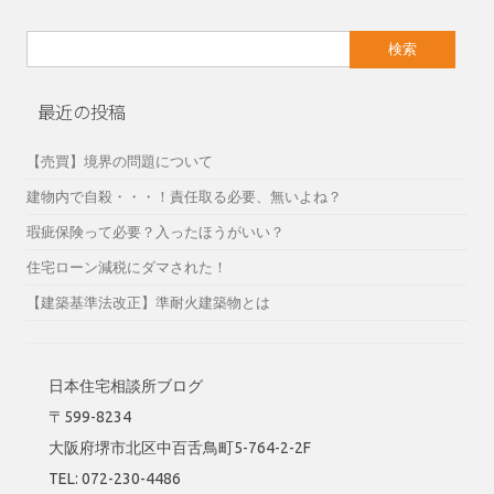
検
索:
最近の投稿
【売買】境界の問題について
建物内で自殺・・・！責任取る必要、無いよね？
瑕疵保険って必要？入ったほうがいい？
住宅ローン減税にダマされた！
【建築基準法改正】準耐火建築物とは
日本住宅相談所ブログ
〒599-8234
大阪府堺市北区中百舌鳥町5-764-2-2F
TEL: 072-230-4486