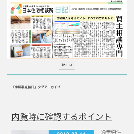
コ
ン
テ
ン
ツ
へ
ス
キ
ッ
プ
Menu
「
小屋裏点検口
」タグアーカイブ
内覧時に確認するポイント
通常物件