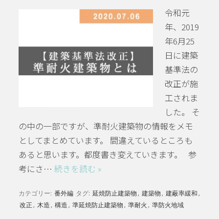
令和元
年、2019
年6月25
日に建築
基準法の
改正が施
工されま
した。 そ
の中の一部ですが、準耐火建築物の情報をメモ
としてまとめています。 間違えているところも
あると思います。都度書き変えていきます。 参
考にさ…
続きを読む »
カテゴリー:
番外編
タグ:
延焼防止建築物
,
建築物
,
建蔽率緩和
,
改正
,
木造
,
構造
,
準延焼防止建築物
,
準耐火
,
準防火地域