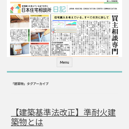
コ
ン
テ
ン
ツ
へ
ス
キ
ッ
プ
Menu
「
建築物
」タグアーカイブ
【建築基準法改正】準耐火建
築物とは