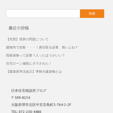
検
索:
最近の投稿
【売買】境界の問題について
建物内で自殺・・・！責任取る必要、無いよね？
瑕疵保険って必要？入ったほうがいい？
住宅ローン減税にダマされた！
【建築基準法改正】準耐火建築物とは
日本住宅相談所ブログ
〒599-8234
大阪府堺市北区中百舌鳥町5-764-2-2F
TEL: 072-230-4486