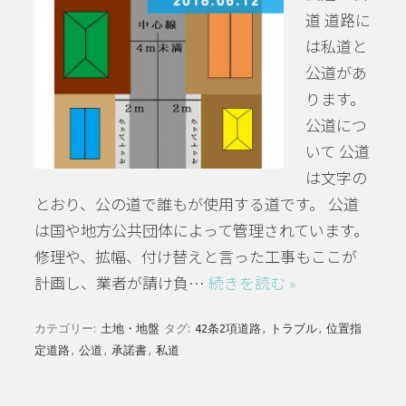
道 道路に
は私道と
公道があ
ります。
公道につ
いて 公道
は文字の
とおり、公の道で誰もが使用する道です。 公道
は国や地方公共団体によって管理されています。
修理や、拡幅、付け替えと言った工事もここが
計画し、業者が請け負…
続きを読む »
カテゴリー:
土地・地盤
タグ:
42条2項道路
,
トラブル
,
位置指
定道路
,
公道
,
承諾書
,
私道