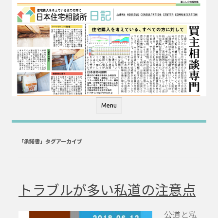
コ
ン
テ
ン
ツ
へ
ス
キ
ッ
プ
Menu
「
承諾書
」タグアーカイブ
トラブルが多い私道の注意点
公道と私