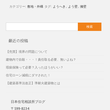
カテゴリー:
敷地・外構
タグ:
ようへき
,
よう壁
,
擁壁
検
索:
最近の投稿
【売買】境界の問題について
建物内で自殺・・・！責任取る必要、無いよね？
瑕疵保険って必要？入ったほうがいい？
住宅ローン減税にダマされた！
【建築基準法改正】準耐火建築物とは
日本住宅相談所ブログ
〒599-8234