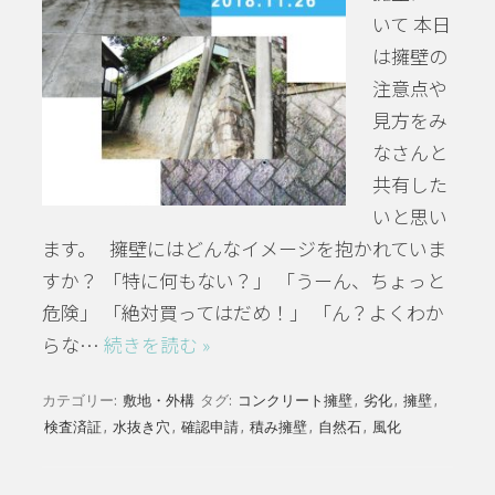
いて 本日
は擁壁の
注意点や
見方をみ
なさんと
共有した
いと思い
ます。 擁壁にはどんなイメージを抱かれていま
すか？ 「特に何もない？」 「うーん、ちょっと
危険」 「絶対買ってはだめ！」 「ん？よくわか
らな…
続きを読む »
カテゴリー:
敷地・外構
タグ:
コンクリート擁壁
,
劣化
,
擁壁
,
検査済証
,
水抜き穴
,
確認申請
,
積み擁壁
,
自然石
,
風化