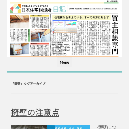
コ
ン
テ
ン
ツ
へ
ス
キ
ッ
プ
Menu
「
擁壁
」タグアーカイブ
擁壁の注意点
擁壁につ