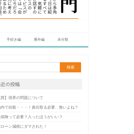
手続き編
番外編
未分類
最近の投稿
売買】境界の問題について
物内で自殺・・・！責任取る必要、無いよね？
疵保険って必要？入ったほうがいい？
宅ローン減税にダマされた！