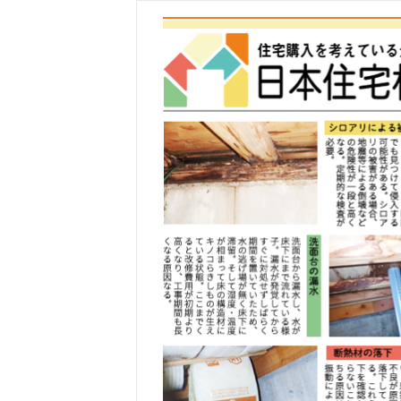
コ
ン
テ
ン
ツ
へ
ス
キ
ッ
プ