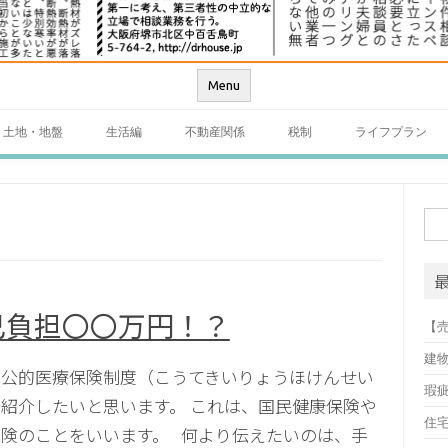
Menu
土地・地盤
生活編
不動産関係
税制
ライフプラン
検
索:
己負担〇〇万円！？
【
建
は公的医療保険制度（こうてきいりょうほけんせい
瑕
紹介したいと思います。 これは、国民健康保険や
住
険のことをいいます。 何より伝えたいのは、手