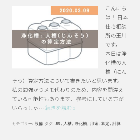
こんにち
は！ 日本
住宅相談
所の玉川
です。
本日は浄
化槽の人
槽（にん
そう）算定方法について書きたいと思います。
私の勉強かつメモ代わりのため、内容を間違え
ている可能性もあります。 参考にしている方が
いらっしゃ…
続きを読む »
カテゴリー:
設備
タグ:
JIS
,
人槽
,
浄化槽
,
用途
,
算定
,
計算