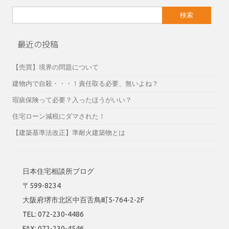
検
索:
最近の投稿
【売買】境界の問題について
建物内で自殺・・・！責任取る必要、無いよね？
瑕疵保険って必要？入ったほうがいい？
住宅ローン減税にダマされた！
【建築基準法改正】準耐火建築物とは
日本住宅相談所ブログ
〒599-8234
大阪府堺市北区中百舌鳥町5-764-2-2F
TEL: 072-230-4486
FAX: 072-230-4546