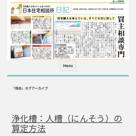
コ
ン
テ
ン
ツ
へ
ス
キ
ッ
プ
Menu
「
用途
」タグアーカイブ
浄化槽：人槽（にんそう）の
算定方法