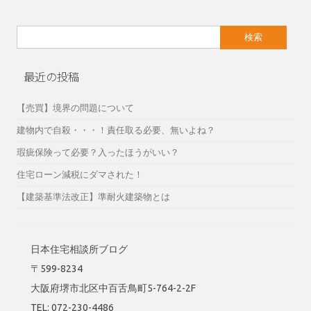
検
索:
最近の投稿
【売買】境界の問題について
建物内で自殺・・・！責任取る必要、無いよね？
瑕疵保険って必要？入ったほうがいい？
住宅ローン減税にダマされた！
【建築基準法改正】準耐火建築物とは
日本住宅相談所ブログ
〒599-8234
大阪府堺市北区中百舌鳥町5-764-2-2F
TEL: 072-230-4486