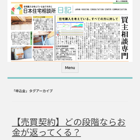
コ
ン
テ
ン
ツ
へ
ス
キ
ッ
プ
Menu
「
申込金
」タグアーカイブ
【売買契約】どの段階ならお
金が返ってくる？