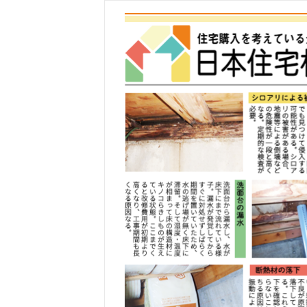
コ
ン
テ
ン
ツ
へ
ス
キ
ッ
プ