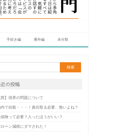
手続き編
番外編
未分類
最近の投稿
売買】境界の問題について
物内で自殺・・・！責任取る必要、無いよね？
疵保険って必要？入ったほうがいい？
宅ローン減税にダマされた！