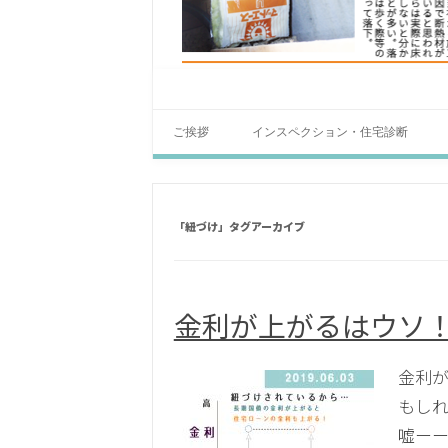
ご挨拶
インスペクション・住宅診断
「
紐づけ
」タグアーカイブ
金利が上がるはウソ
金利が
もしれ
嘘ーー