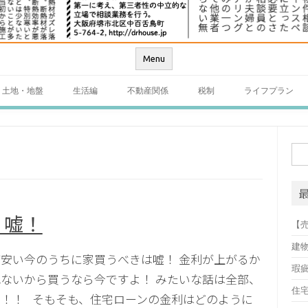
Menu
土地・地盤
生活編
不動産関係
税制
ライフプラン
検
索:
！嘘！
【
建
安い今のうちに家買うべきは嘘！ 金利が上がるか
瑕
ないから買うなら今ですよ！ みたいな話は全部、
住
！！ そもそも、住宅ローンの金利はどのように