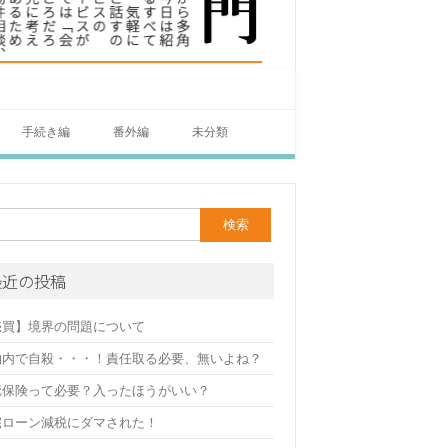
手続き編
番外編
未分類
最近の投稿
売買】境界の問題について
物内で自殺・・・！責任取る必要、無いよね？
疵保険って必要？入ったほうがいい？
宅ローン減税にダマされた！