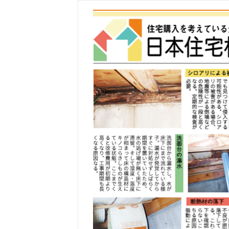
コ
ン
テ
ン
ツ
へ
ス
キ
ッ
プ