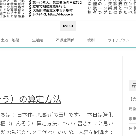
Menu
土地・地盤
生活編
不動産関係
税制
ライフプラン
検
索:
そう）の算定方法
【
建
ちは！ 日本住宅相談所の玉川です。 本日は浄化
瑕
人槽（にんそう）算定方法について書きたいと思い
住
 私の勉強かつメモ代わりのため、内容を間違えて