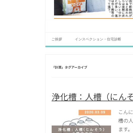
ご挨拶
インスペクション・住宅診断
「
計算
」タグアーカイブ
浄化槽：人槽（にん
こんに
槽の
ます。