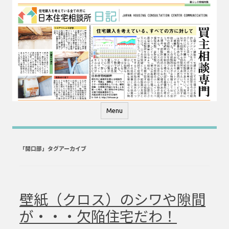
コ
ン
テ
ン
ツ
へ
ス
キ
ッ
プ
Menu
「
開口部
」タグアーカイブ
壁紙（クロス）のシワや隙間
が・・・欠陥住宅だわ！