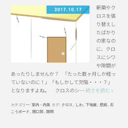
新築やク
ロスを張
り替えし
たばかり
の家なの
に、クロ
スにシワ
や隙間が
あったりしませんか？ 「たった数ヶ月しか経っ
ていないのに！」「もしかして欠陥・・・？」
となりますよね。 クロスのシ…
続きを読む »
カテゴリー:
室内・内装
タグ:
クロス
,
しわ
,
下地板
,
壁紙
,
石
こうボード
,
開口部
,
隙間