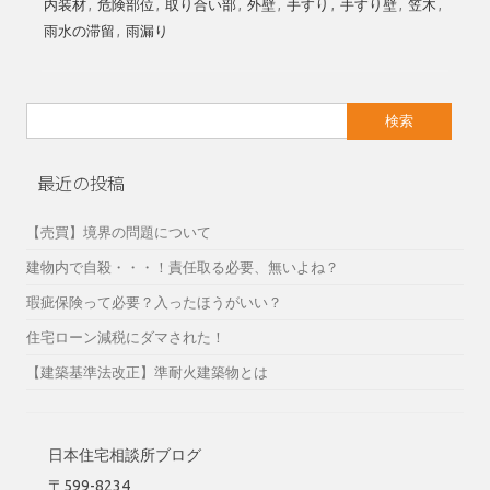
内装材
,
危険部位
,
取り合い部
,
外壁
,
手すり
,
手すり壁
,
笠木
,
雨水の滞留
,
雨漏り
検
索:
最近の投稿
【売買】境界の問題について
建物内で自殺・・・！責任取る必要、無いよね？
瑕疵保険って必要？入ったほうがいい？
住宅ローン減税にダマされた！
【建築基準法改正】準耐火建築物とは
日本住宅相談所ブログ
〒599-8234