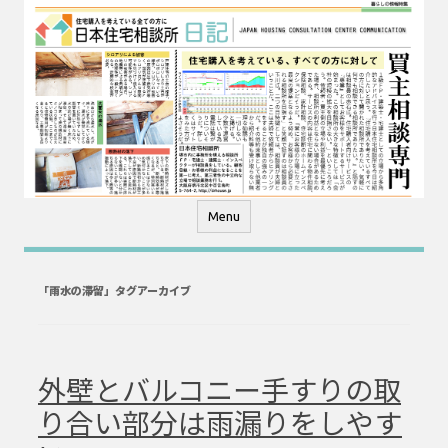
コ
ン
テ
ン
ツ
へ
ス
キ
ッ
プ
Menu
「
雨水の滞留
」タグアーカイブ
外壁とバルコニー手すりの取
り合い部分は雨漏りをしやす