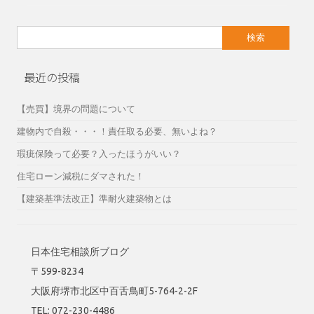
検
索:
最近の投稿
【売買】境界の問題について
建物内で自殺・・・！責任取る必要、無いよね？
瑕疵保険って必要？入ったほうがいい？
住宅ローン減税にダマされた！
【建築基準法改正】準耐火建築物とは
日本住宅相談所ブログ
〒599-8234
大阪府堺市北区中百舌鳥町5-764-2-2F
TEL: 072-230-4486