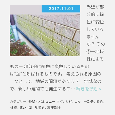
外壁が部
分的に緑
色に変色
している
ません
か？ その
①―地域
性による
もの― 部分的に緑色に変色しているもの
は”藻”と呼ばれるものです。 考えられる原因の
一つとして、地域の問題があります。 地域なの
で、新しい建物でも発生するこ…
続きを読む »
カテゴリー:
外壁・バルコニー
タグ:
カビ
,
コケ
,
一部分
,
変色
,
外壁
,
悪い
,
藻
,
見栄え
,
高圧洗浄