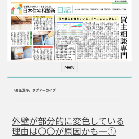
コ
ン
テ
ン
ツ
へ
ス
キ
ッ
プ
Menu
「
高圧洗浄
」タグアーカイブ
外壁が部分的に変色している
理由は〇〇が原因かも―①