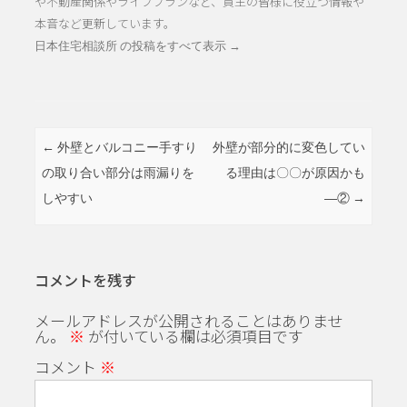
や不動産関係やライフプランなど、買主の皆様に役立つ情報や
本音など更新しています。
日本住宅相談所 の投稿をすべて表示
→
投稿ナビゲーション
←
外壁とバルコニー手すり
外壁が部分的に変色してい
の取り合い部分は雨漏りを
る理由は〇〇が原因かも
しやすい
―②
→
コメントを残す
メールアドレスが公開されることはありませ
ん。
※
が付いている欄は必須項目です
コメント
※