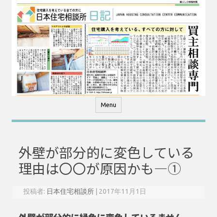
コ
ン
テ
ン
ツ
へ
ス
キ
ッ
プ
Menu
外壁が部分的に変色している
理由は〇〇が原因かも―①
投稿者:
日本住宅相談所
|
2017年11月1日