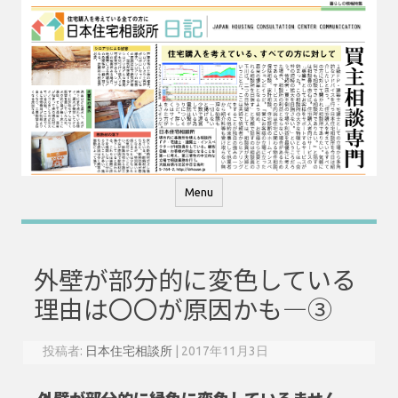
コ
ン
テ
ン
ツ
へ
ス
キ
ッ
プ
Menu
外壁が部分的に変色している
理由は〇〇が原因かも―③
投稿者:
日本住宅相談所
|
2017年11月3日