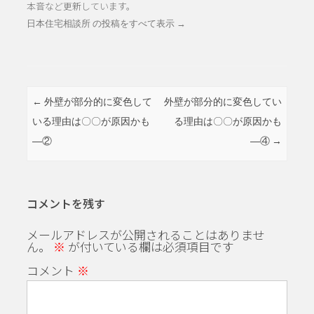
本音など更新しています。
日本住宅相談所 の投稿をすべて表示
→
投稿ナビゲーション
←
外壁が部分的に変色して
外壁が部分的に変色してい
いる理由は〇〇が原因かも
る理由は〇〇が原因かも
―②
―④
→
コメントを残す
メールアドレスが公開されることはありませ
ん。
※
が付いている欄は必須項目です
コメント
※