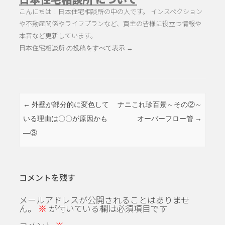
こんにちは！日本住宅相談所の中の人です。 インスペクション
や不動産関係やライフプランなど、買主の皆様に役立つ情報や
本音など更新しています。
日本住宅相談所 の投稿をすべて表示
→
投稿ナビゲーション
←
外壁が部分的に変色して
ナニこれ珍百景～その②～
いる理由は〇〇が原因かも
オーバーフロー管
→
―③
コメントを残す
メールアドレスが公開されることはありませ
ん。
※
が付いている欄は必須項目です