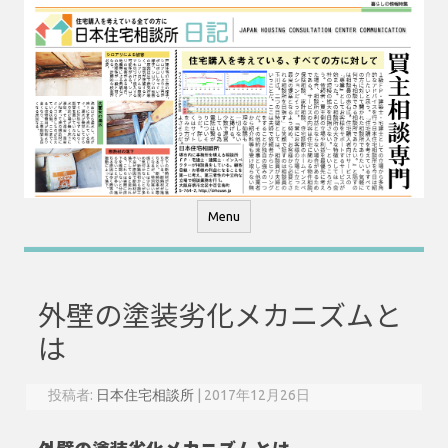
コ
ン
テ
ン
ツ
へ
ス
キ
ッ
プ
Menu
外壁の塗装劣化メカニズムと
は
投稿者:
日本住宅相談所
|
2017年12月26日