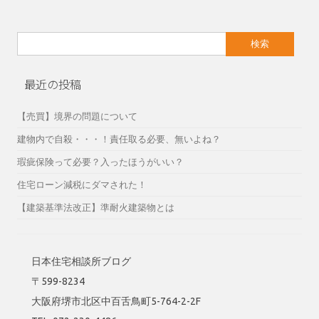
検
索:
最近の投稿
【売買】境界の問題について
建物内で自殺・・・！責任取る必要、無いよね？
瑕疵保険って必要？入ったほうがいい？
住宅ローン減税にダマされた！
【建築基準法改正】準耐火建築物とは
日本住宅相談所ブログ
〒599-8234
大阪府堺市北区中百舌鳥町5-764-2-2F