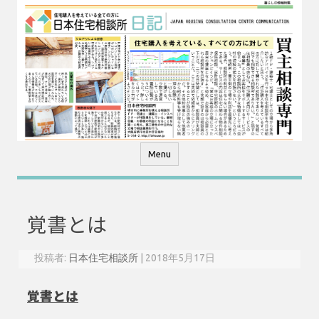
コ
ン
テ
ン
ツ
へ
ス
キ
ッ
プ
Menu
覚書とは
投稿者:
日本住宅相談所
|
2018年5月17日
覚書とは