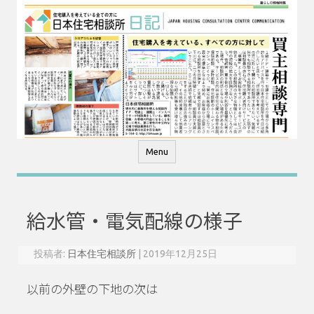
コ
ン
テ
ン
ツ
へ
ス
キ
ッ
プ
Menu
給水管・電気配線の様子
投稿者:
日本住宅相談所
|
2019年12月25日
以前の外壁の下地の次は