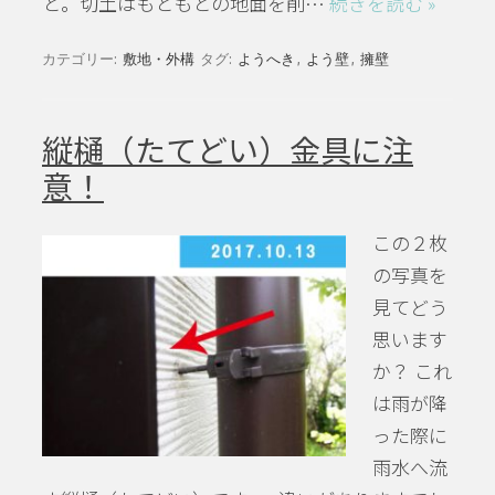
と。切土はもともとの地面を削…
続きを読む »
カテゴリー:
敷地・外構
タグ:
ようへき
,
よう壁
,
擁壁
縦樋（たてどい）金具に注
意！
この２枚
の写真を
見てどう
思います
か？ これ
は雨が降
った際に
雨水へ流