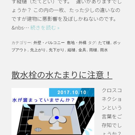
す縦樋（たてどい）です。 違いがありますでし
ょうか？ この内の一枚、たった少しの違いなの
ですが建物に悪影響を及ぼしかねないのです。
&nbs…
続きを読む »
カテゴリー:
外壁・バルコニー
敷地・外構
タグ:
たて樋
,
ポッ
プアウト
,
先上がり
,
先下がり
,
縦樋
,
金具
,
雨樋
,
雨水
散水栓の水たまりに注意！
クロスコ
ネクショ
ンという
言葉をご
存知でし
ょうか？