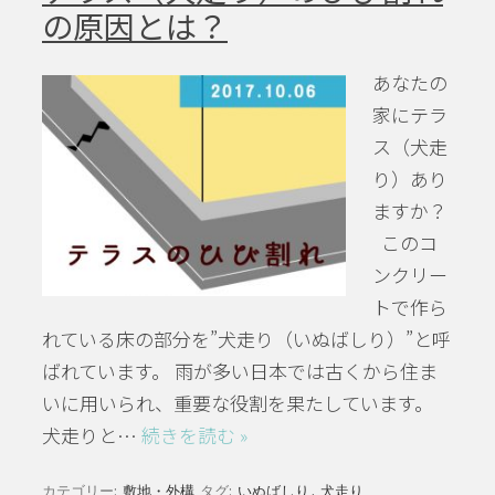
の原因とは？
あなたの
家にテラ
ス（犬走
り）あり
ますか？
このコ
ンクリー
トで作ら
れている床の部分を”犬走り（いぬばしり）”と呼
ばれています。 雨が多い日本では古くから住ま
いに用いられ、重要な役割を果たしています。
犬走りと…
続きを読む »
カテゴリー:
敷地・外構
タグ:
いぬばしり
,
犬走り