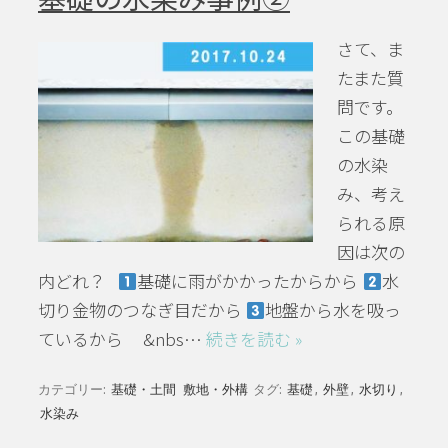
さて、ま
たまた質
問です。
この基礎
の水染
み、考え
られる原
因は次の
内どれ？
基礎に雨がかかったからから
水
切り金物のつなぎ目だから
地盤から水を吸っ
ているから &nbs…
続きを読む »
カテゴリー:
基礎・土間
敷地・外構
タグ:
基礎
,
外壁
,
水切り
,
水染み