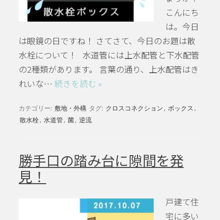
こんにち
は。今日
は眼鏡の日ですね！ さてさて、今日のお題は散
水栓について！ 水道管には上水配管と下水配管
の2種類があります。 言葉の通り、上水配管はき
れいな…
続きを読む »
カテゴリー:
敷地・外構
タグ:
クロスコネクション
,
ボックス
,
散水栓
,
水道管
,
菌
,
逆流
勝手口の踏み台に隙間を発
見！
戸建て住
宅に多い