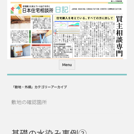
コ
ン
テ
ン
ツ
へ
ス
キ
ッ
プ
Menu
「
敷地・外構
」カテゴリーアーカイブ
敷地の確認箇所
基礎の水染み事例②