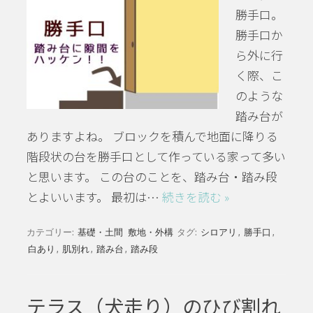
勝手口。
勝手口か
ら外に行
く際、こ
のような
踏み台が
ありますよね。 ブロックを積んで地面に降りる
階段状の台を勝手口として作っている家って多い
と思います。 この台のことを、踏み台・踏み段
とよいいます。 最初は…
続きを読む »
カテゴリー:
基礎・土間
敷地・外構
タグ:
シロアリ
,
勝手口
,
白あり
,
肌別れ
,
踏み台
,
踏み段
テラス（犬走り）のひび割れ