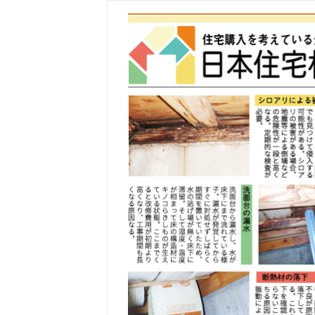
コ
ン
テ
ン
ツ
へ
ス
キ
ッ
プ