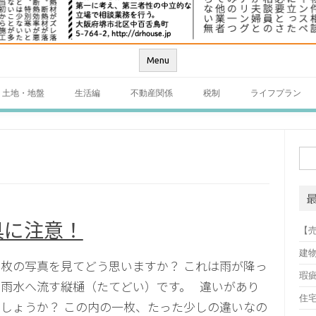
Menu
土地・地盤
生活編
不動産関係
税制
ライフプラン
検
索:
具に注意！
【
建
枚の写真を見てどう思いますか？ これは雨が降っ
瑕
雨水へ流す縦樋（たてどい）です。 違いがあり
住
しょうか？ この内の一枚、たった少しの違いなの