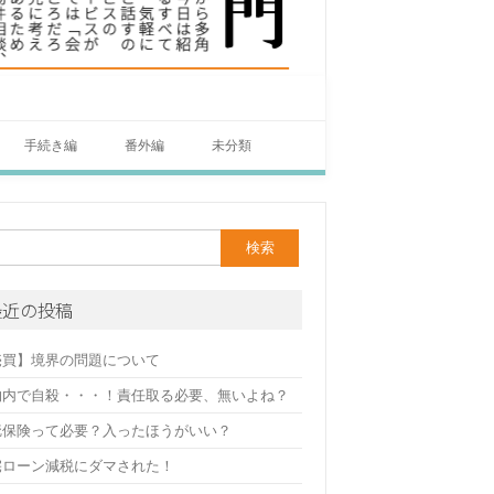
手続き編
番外編
未分類
最近の投稿
売買】境界の問題について
物内で自殺・・・！責任取る必要、無いよね？
疵保険って必要？入ったほうがいい？
宅ローン減税にダマされた！