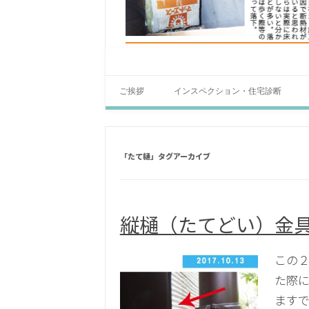
ご挨拶
インスペクション・住宅診断
「
たて樋
」タグアーカイブ
縦樋（たてどい）金
この２
た際に
ますで