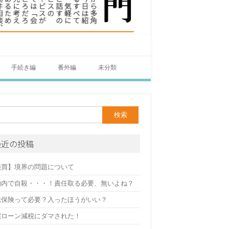
手続き編
番外編
未分類
最近の投稿
売買】境界の問題について
物内で自殺・・・！責任取る必要、無いよね？
疵保険って必要？入ったほうがいい？
宅ローン減税にダマされた！