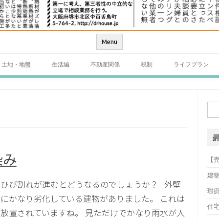
Menu
土地・地盤
生活編
不動産関係
税制
ライフプラン
検
索:
染み
【
建
のひび割れが進むとどうなるのでしょうか？ 外壁
瑕
にかなり劣化している建物がありました。 これは
住
放置されていますね。 見ただけでかなり雨水が入