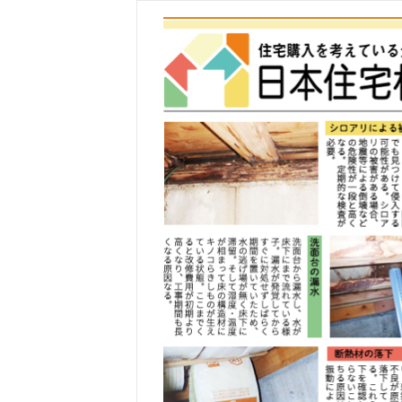
コ
ン
テ
ン
ツ
へ
ス
キ
ッ
プ