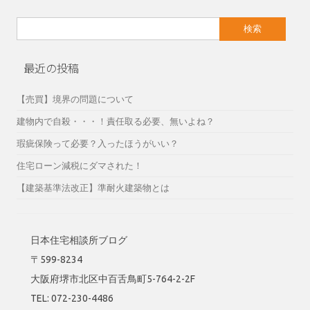
検
索:
最近の投稿
【売買】境界の問題について
建物内で自殺・・・！責任取る必要、無いよね？
瑕疵保険って必要？入ったほうがいい？
住宅ローン減税にダマされた！
【建築基準法改正】準耐火建築物とは
日本住宅相談所ブログ
〒599-8234
大阪府堺市北区中百舌鳥町5-764-2-2F
TEL: 072-230-4486