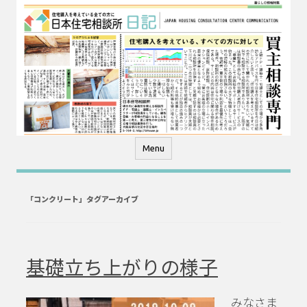
コ
ン
テ
ン
ツ
へ
ス
キ
ッ
プ
Menu
「
コンクリート
」タグアーカイブ
基礎立ち上がりの様子
みなさま