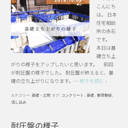
こんにち
は。 日本
住宅相談
所の赤石
です。
本日は基
礎立ち上
がりの様子をアップしたいと思います。 前回
が耐圧盤の様子でした。 耐圧盤が終えると、基
礎の立ち上がりになります。…
続きを読む »
カテゴリー:
基礎・土間
タグ:
コンクリート
,
基礎
,
整理整頓
,
流し込み
耐圧盤の様子