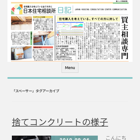
コ
ン
テ
ン
ツ
へ
ス
キ
ッ
プ
Menu
「
スペーサー
」タグアーカイブ
捨てコンクリートの様子
こんにち