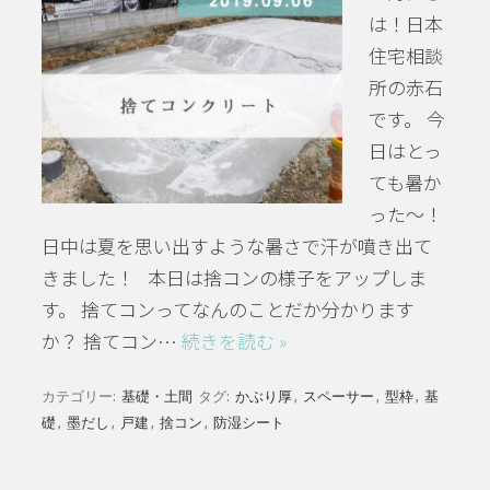
は！日本
住宅相談
所の赤石
です。 今
日はとっ
ても暑か
った～！
日中は夏を思い出すような暑さで汗が噴き出て
きました！ 本日は捨コンの様子をアップしま
す。 捨てコンってなんのことだか分かります
か？ 捨てコン…
続きを読む »
カテゴリー:
基礎・土間
タグ:
かぶり厚
,
スペーサー
,
型枠
,
基
礎
,
墨だし
,
戸建
,
捨コン
,
防湿シート