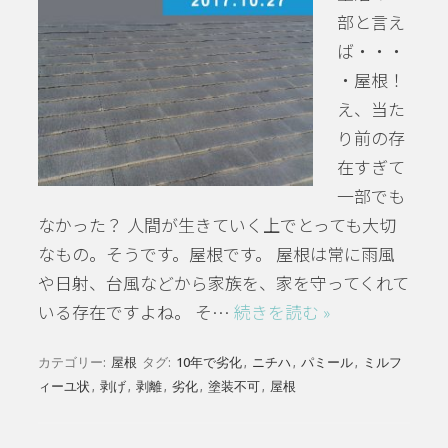
部と言え
ば・・・
・屋根！
え、当た
り前の存
在すぎて
一部でも
なかった？ 人間が生きていく上でとっても大切
なもの。そうです。屋根です。 屋根は常に雨風
や日射、台風などから家族を、家を守ってくれて
いる存在ですよね。 そ…
続きを読む »
カテゴリー:
屋根
タグ:
10年で劣化
,
ニチハ
,
パミール
,
ミルフ
ィーユ状
,
剥げ
,
剥離
,
劣化
,
塗装不可
,
屋根