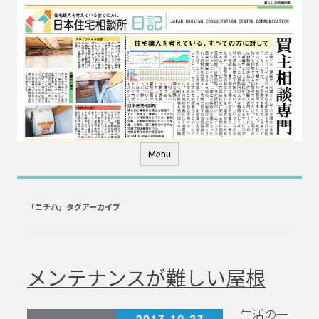
コ
ン
テ
ン
ツ
へ
ス
キ
ッ
プ
Menu
「
ニチハ
」タグアーカイブ
メンテナンスが難しい屋根
生活の一