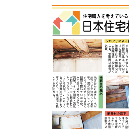
コ
ン
テ
ン
ツ
へ
ス
キ
ッ
プ