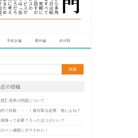
手続き編
番外編
未分類
最近の投稿
売買】境界の問題について
物内で自殺・・・！責任取る必要、無いよね？
疵保険って必要？入ったほうがいい？
宅ローン減税にダマされた！