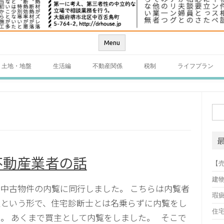
Menu
土地・地盤
生活編
不動産関係
税制
ライフプラン
検
索:
不動産業者の話
【
建
中古物件の内覧に同行しました。 こちらは内覧者
瑕
人という形で、住宅診断士とは名乗らずに内覧をし
住
。 あくまで買主として内覧をしました。 そこで