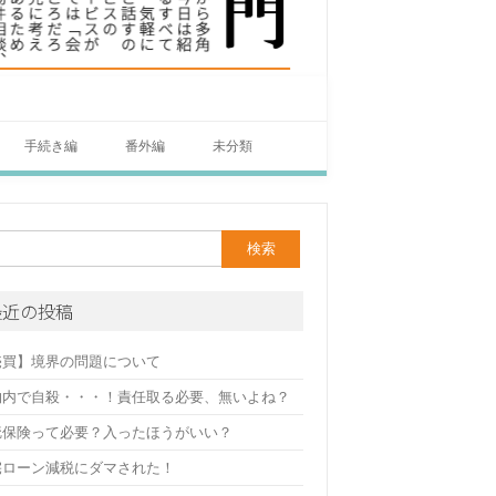
手続き編
番外編
未分類
最近の投稿
売買】境界の問題について
物内で自殺・・・！責任取る必要、無いよね？
疵保険って必要？入ったほうがいい？
宅ローン減税にダマされた！