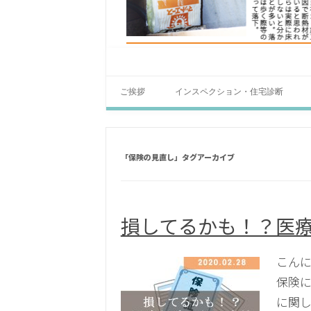
ご挨拶
インスペクション・住宅診断
「
保険の見直し
」タグアーカイブ
損してるかも！？医
こんに
保険に
に関