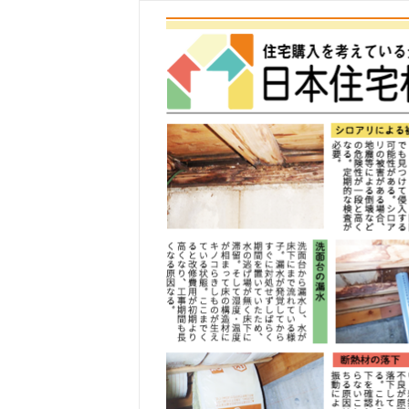
コ
ン
テ
ン
ツ
へ
ス
キ
ッ
プ