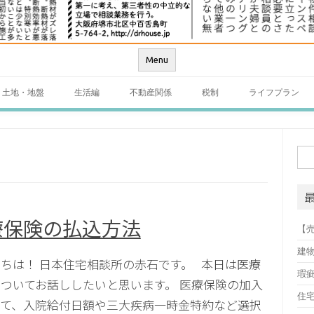
Menu
土地・地盤
生活編
不動産関係
税制
ライフプラン
検
索:
療保険の払込方法
【
建
ちは！ 日本住宅相談所の赤石です。 本日は医療
瑕
ついてお話ししたいと思います。 医療保険の加入
住
して、入院給付日額や三大疾病一時金特約など選択