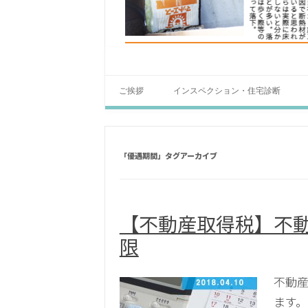
ご挨拶
インスペクション・住宅診断
「
優遇期間
」タグアーカイブ
【不動産取得税】不
限
不動
ます。