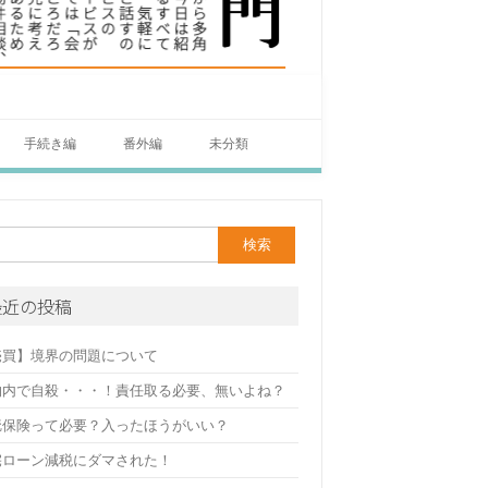
手続き編
番外編
未分類
最近の投稿
売買】境界の問題について
物内で自殺・・・！責任取る必要、無いよね？
疵保険って必要？入ったほうがいい？
宅ローン減税にダマされた！