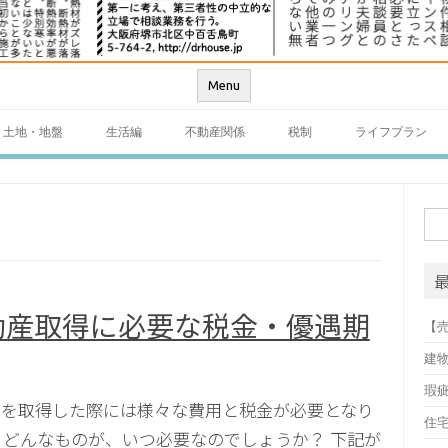
Menu
土地・地盤
生活編
不動産関係
税制
ライフプラン
検
索:
動産取得に必要な税金・優遇期
【
建
瑕
産を取得した際には様々な費用と税金が必要となり
住
 どんなものが、いつ必要なのでしょうか？ 下記が