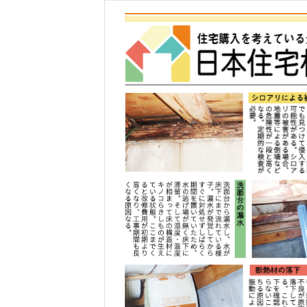
コ
ン
テ
ン
ツ
へ
ス
キ
ッ
プ