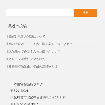
検
索:
最近の投稿
【売買】境界の問題について
建物内で自殺・・・！責任取る必要、無いよね？
瑕疵保険って必要？入ったほうがいい？
住宅ローン減税にダマされた！
【建築基準法改正】準耐火建築物とは
日本住宅相談所ブログ
〒599-8234
大阪府堺市北区中百舌鳥町5-764-2-2F
TEL: 072-230-4486