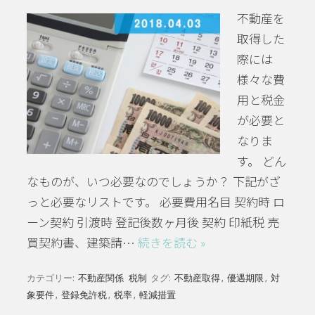
不動産を
取得した
際には
様々な費
用と税金
が必要と
なりま
す。 どん
なものが、いつ必要なのでしょうか？ 下記がざ
っと必要なリストです。 必要費用名目 契約時 ロ
ーン契約 引渡時 登記後数ヶ月後 契約 印紙税 売
買契約書、建築請…
続きを読む »
カテゴリー:
不動産関係
税制
タグ:
不動産取得
,
優遇期限
,
対
象要件
,
登録免許税
,
税率
,
軽減措置