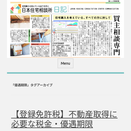
コ
ン
テ
ン
ツ
へ
ス
キ
ッ
プ
Menu
「
優遇期限
」タグアーカイブ
【登録免許税】不動産取得に
必要な税金・優遇期限