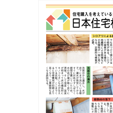
コ
ン
テ
ン
ツ
へ
ス
キ
ッ
プ