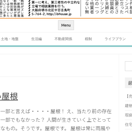
Menu
土地・地盤
生活編
不動産関係
税制
ライフプラン
検
索:
い屋根
【
建
一部と言えば・・・・屋根！ え、当たり前の存在
瑕
一部でもなかった？ 人間が生きていく上でとって
住
なもの。そうです。屋根です。 屋根は常に雨風や