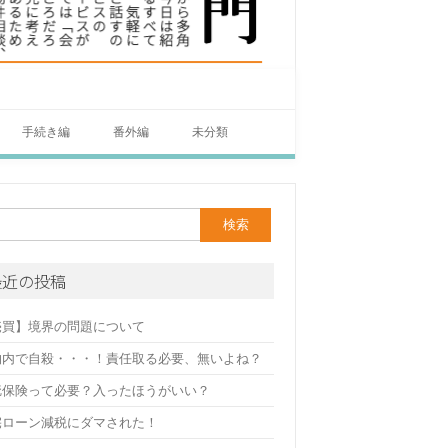
手続き編
番外編
未分類
最近の投稿
売買】境界の問題について
物内で自殺・・・！責任取る必要、無いよね？
疵保険って必要？入ったほうがいい？
宅ローン減税にダマされた！