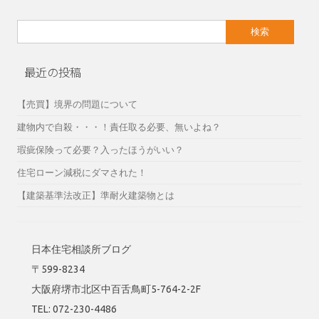
検
索:
最近の投稿
【売買】境界の問題について
建物内で自殺・・・！責任取る必要、無いよね？
瑕疵保険って必要？入ったほうがいい？
住宅ローン減税にダマされた！
【建築基準法改正】準耐火建築物とは
日本住宅相談所ブログ
〒599-8234
大阪府堺市北区中百舌鳥町5-764-2-2F
TEL: 072-230-4486