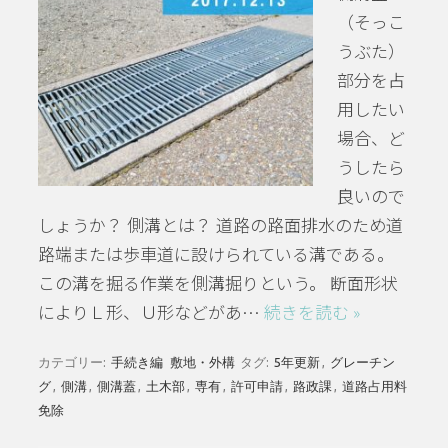
（そっこ
うぶた）
部分を占
用したい
場合、ど
うしたら
良いので
しょうか？ 側溝とは？ 道路の路面排水のため道
路端または歩車道に設けられている溝である。
この溝を掘る作業を側溝掘りという。 断面形状
によりＬ形、Ｕ形などがあ…
続きを読む »
カテゴリー:
手続き編
敷地・外構
タグ:
5年更新
,
グレーチン
グ
,
側溝
,
側溝蓋
,
土木部
,
専有
,
許可申請
,
路政課
,
道路占用料
免除