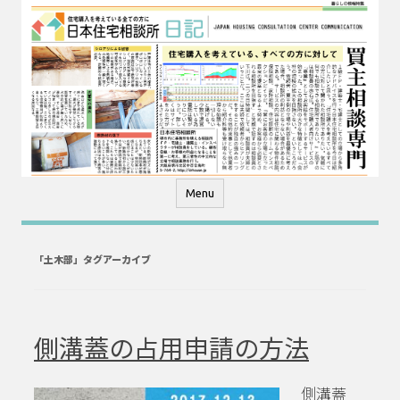
コ
ン
テ
ン
ツ
へ
ス
キ
ッ
プ
Menu
「
土木部
」タグアーカイブ
側溝蓋の占用申請の方法
側溝蓋