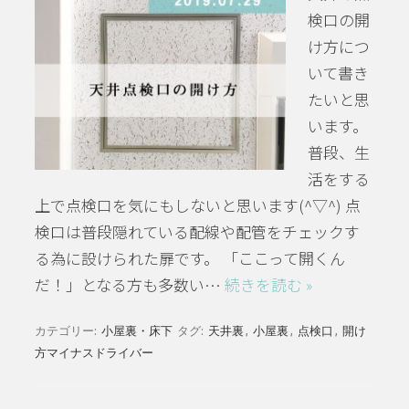
検口の開
け方につ
いて書き
たいと思
います。
普段、生
活をする
上で点検口を気にもしないと思います(^▽^) 点
検口は普段隠れている配線や配管をチェックす
る為に設けられた扉です。 「ここって開くん
だ！」となる方も多数い…
続きを読む »
カテゴリー:
小屋裏・床下
タグ:
天井裏
,
小屋裏
,
点検口
,
開け
方マイナスドライバー