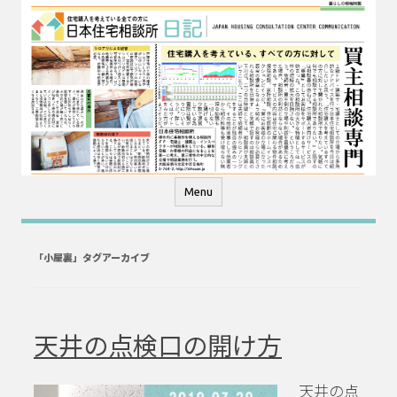
コ
ン
テ
ン
ツ
へ
ス
キ
ッ
プ
Menu
「
小屋裏
」タグアーカイブ
天井の点検口の開け方
天井の点