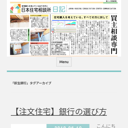
コ
ン
テ
ン
ツ
へ
ス
キ
ッ
プ
Menu
「
新生銀行
」タグアーカイブ
【注文住宅】銀行の選び方
こんにち