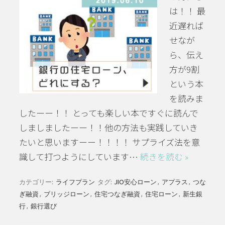
は！！ 最
近遅れば
せなが
ら、伝え
方が9割
という本
を読みま
したーー！！ とっても楽しい本ですぐに読んで
しましましたーー！！他の方法も実践していき
たいと思いますーー！！！！ サプライズ法を意
識して打つようにしています…
続きを読む »
カテゴリー:
ライフプラン
タグ:
JIO安心ローン
,
アプラス
,
つな
ぎ融資
,
ブリッジローン
,
住宅つなぎ融資
,
住宅ローン
,
新生銀
行
,
銀行選び