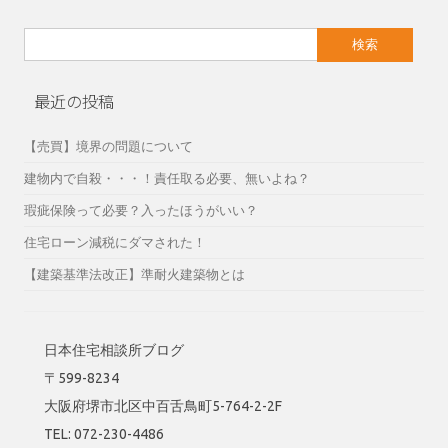
検
索:
最近の投稿
【売買】境界の問題について
建物内で自殺・・・！責任取る必要、無いよね？
瑕疵保険って必要？入ったほうがいい？
住宅ローン減税にダマされた！
【建築基準法改正】準耐火建築物とは
日本住宅相談所ブログ
〒599-8234
大阪府堺市北区中百舌鳥町5-764-2-2F
TEL: 072-230-4486