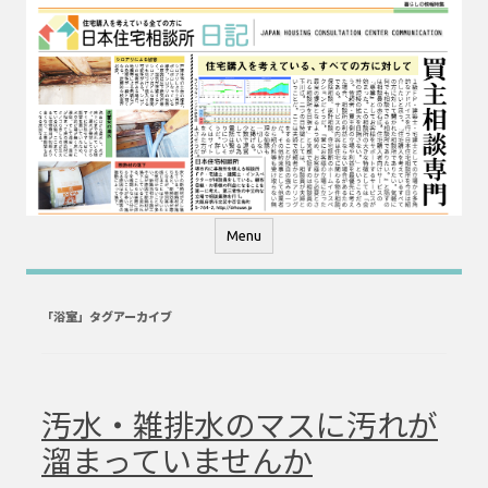
コ
ン
テ
ン
ツ
へ
ス
キ
ッ
プ
Menu
「
浴室
」タグアーカイブ
汚水・雑排水のマスに汚れが
溜まっていませんか