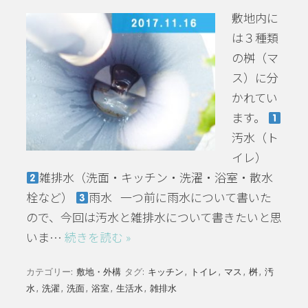
敷地内に
は３種類
の桝（マ
ス）に分
かれてい
ます。
汚水（ト
イレ）
雑排水（洗面・キッチン・洗濯・浴室・散水
栓など）
雨水 一つ前に雨水について書いた
ので、今回は汚水と雑排水について書きたいと思
いま…
続きを読む »
カテゴリー:
敷地・外構
タグ:
キッチン
,
トイレ
,
マス
,
桝
,
汚
水
,
洗濯
,
洗面
,
浴室
,
生活水
,
雑排水