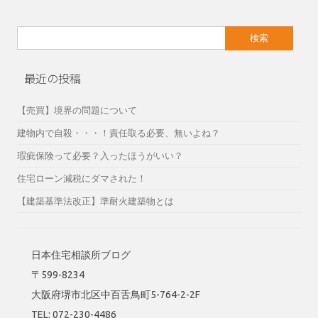
検
索:
最近の投稿
【売買】境界の問題について
建物内で自殺・・・！責任取る必要、無いよね？
瑕疵保険って必要？入ったほうがいい？
住宅ローン減税にダマされた！
【建築基準法改正】準耐火建築物とは
日本住宅相談所ブログ
〒599-8234
大阪府堺市北区中百舌鳥町5-764-2-2F
TEL: 072-230-4486