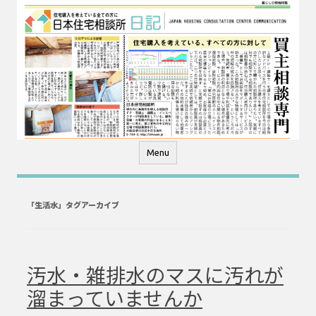
コ
ン
テ
ン
ツ
へ
ス
キ
ッ
プ
Menu
「
生活水
」タグアーカイブ
汚水・雑排水のマスに汚れが
溜まっていませんか