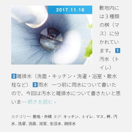
敷地内に
は３種類
の桝（マ
ス）に分
かれてい
ます。
汚水（ト
イレ）
雑排水（洗面・キッチン・洗濯・浴室・散水
栓など）
雨水 一つ前に雨水について書いた
ので、今回は汚水と雑排水について書きたいと思
いま…
続きを読む »
カテゴリー:
敷地・外構
タグ:
キッチン
,
トイレ
,
マス
,
桝
,
汚
水
,
洗濯
,
洗面
,
浴室
,
生活水
,
雑排水