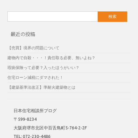
検
索:
最近の投稿
【売買】境界の問題について
建物内で自殺・・・！責任取る必要、無いよね？
瑕疵保険って必要？入ったほうがいい？
住宅ローン減税にダマされた！
【建築基準法改正】準耐火建築物とは
日本住宅相談所ブログ
〒599-8234
大阪府堺市北区中百舌鳥町5-764-2-2F
TEL: 072-230-4486