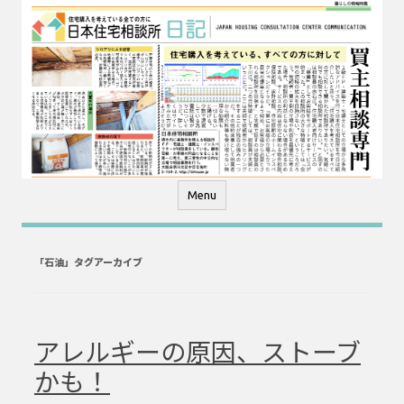
コ
ン
テ
ン
ツ
へ
ス
キ
ッ
プ
Menu
「
石油
」タグアーカイブ
アレルギーの原因、ストーブ
かも！