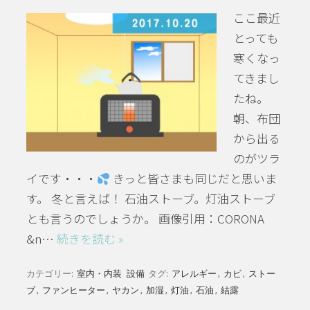
ここ最近
とっても
寒くなっ
てきまし
たね。
朝、布団
から出る
のがツラ
イです・・・
きっと皆さまも同じだと思いま
す。 冬と言えば！ 石油ストーブ。灯油ストーブ
とも言うのでしょうか。 画像引用：CORONA
&n…
続きを読む »
カテゴリー:
室内・内装
設備
タグ:
アレルギー
,
カビ
,
ストー
ブ
,
ファンヒーター
,
ヤカン
,
加湿
,
灯油
,
石油
,
結露