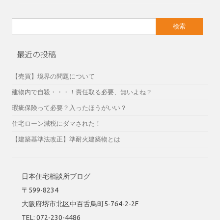
検
索:
最近の投稿
【売買】境界の問題について
建物内で自殺・・・！責任取る必要、無いよね？
瑕疵保険って必要？入ったほうがいい？
住宅ローン減税にダマされた！
【建築基準法改正】準耐火建築物とは
日本住宅相談所ブログ
〒599-8234
大阪府堺市北区中百舌鳥町5-764-2-2F
TEL: 072-230-4486