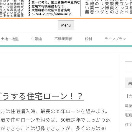
Menu
土地・地盤
生活編
不動産関係
税制
ライフプラン
検
索:
どうする住宅ローン！？
【
建
方は住宅購入時、最長の35年ローンを組みます。
瑕
5歳で住宅ローンを組めば、60歳定年でしっかり返
住
ができることは想像できますが、多くの方は30