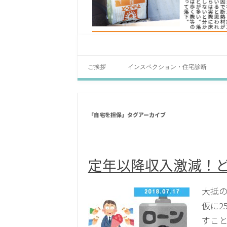
ご挨拶
インスペクション・住宅診断
「
自宅を担保
」タグアーカイブ
定年以降収入激減！
大抵の
仮に2
すこと