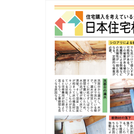
コ
ン
テ
ン
ツ
へ
ス
キ
ッ
プ