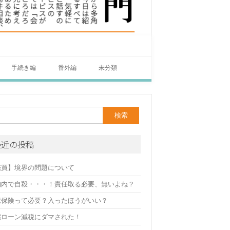
手続き編
番外編
未分類
最近の投稿
売買】境界の問題について
物内で自殺・・・！責任取る必要、無いよね？
疵保険って必要？入ったほうがいい？
宅ローン減税にダマされた！