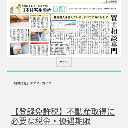
コ
ン
テ
ン
ツ
へ
ス
キ
ッ
プ
Menu
「
軽減措置
」タグアーカイブ
【登録免許税】不動産取得に
必要な税金・優遇期限