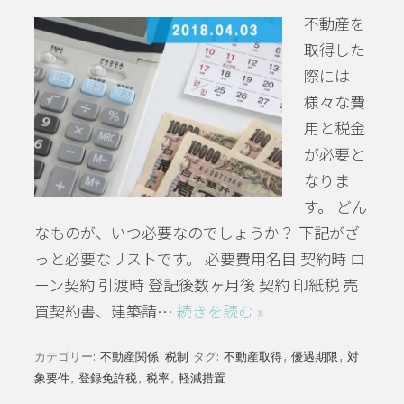
不動産を
取得した
際には
様々な費
用と税金
が必要と
なりま
す。 どん
なものが、いつ必要なのでしょうか？ 下記がざ
っと必要なリストです。 必要費用名目 契約時 ロ
ーン契約 引渡時 登記後数ヶ月後 契約 印紙税 売
買契約書、建築請…
続きを読む »
カテゴリー:
不動産関係
税制
タグ:
不動産取得
,
優遇期限
,
対
象要件
,
登録免許税
,
税率
,
軽減措置