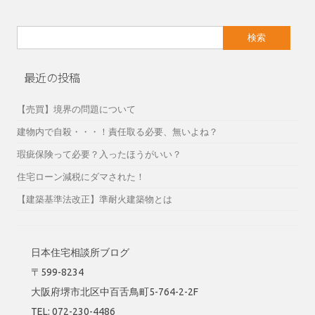
検
索:
最近の投稿
【売買】境界の問題について
建物内で自殺・・・！責任取る必要、無いよね？
瑕疵保険って必要？入ったほうがいい？
住宅ローン減税にダマされた！
【建築基準法改正】準耐火建築物とは
日本住宅相談所ブログ
〒599-8234
大阪府堺市北区中百舌鳥町5-764-2-2F
TEL: 072-230-4486